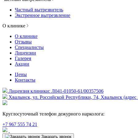
Частный вытрезвитель
Экстренное вытрезвление
О клинике
О клинике
Отзывы
Специалисты
Лицензии
Галерея
Акции
Цены
Контакты
Лицензия клиники: Л041-01050-61/00357506
Хвалынск, ул. Российской Республики, 74, Хвалынск (адрес 
Круглосуточный телефон дежурного нарколога:
+7 967 555 74 21
Заказать звонок