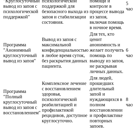
"Круглосуточный
психологической
помощи и
5
вывод из запоя с
поддержкой для
контроле в
час
психологической
безопасного выхода из
процессе вывода
поддержкой"
запоя и стабилизации
из запоя,
состояния.
включая помощь
в ночное время.
Для тех, кто
Вывод из запоя с
ценит
Программа
максимальной
анонимность и
"Анонимный
конфиденциальностью
желает получить
6
круглосуточный
в любое время суток,
помощь по
час
вывод из запоя"
без раскрытия данных
выводу из запоя,
пациента.
не раскрывая
личных данных.
Для людей,
Комплексное лечение
прошедших
с восстановлением
длительный
Программа
здоровья,
запой и
"Полный
психологической
нуждающихся в
8
круглосуточный
реабилитацией и
полном
час
вывод из запоя с
профилактикой
восстановлении
восстановлением"
рецидивов, доступное
и профилактике
круглосуточно.
повторных
запоев.