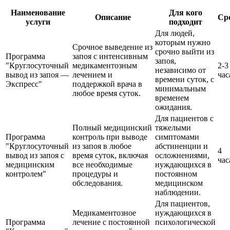
Наименование
Для кого
Описание
Ср
услуги
подходит
Для людей,
которым нужно
Срочное выведение из
срочно выйти из
Программа
запоя с интенсивным
запоя,
"Круглосуточный
медикаментозным
2-3
независимо от
вывод из запоя —
лечением и
час
времени суток, с
Экспресс"
поддержкой врача в
минимальным
любое время суток.
временем
ожидания.
Для пациентов с
Полный медицинский
тяжелыми
Программа
контроль при выводе
симптомами
"Круглосуточный
из запоя в любое
абстиненции и
4
вывод из запоя с
время суток, включая
осложнениями,
час
медицинским
все необходимые
нуждающихся в
контролем"
процедуры и
постоянном
обследования.
медицинском
наблюдении.
Для пациентов,
Медикаментозное
нуждающихся в
Программа
лечение с постоянной
психологической