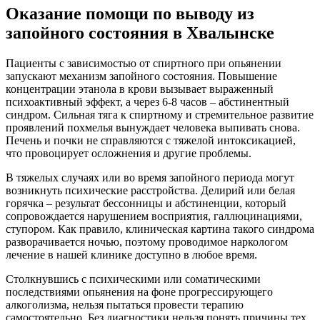
Оказание помощи по выводу из
запойного состояния в Хвалынске
Пациенты с зависимостью от спиртного при опьянении
запускают механизм запойного состояния. Повышение
концентрации этанола в крови вызывает выраженный
психоактивный эффект, а через 6-8 часов – абстинентный
синдром. Сильная тяга к спиртному и стремительное развитие
проявлений похмелья вынуждает человека выпивать снова.
Печень и почки не справляются с тяжелой интоксикацией,
что провоцирует осложнения и другие проблемы.
В тяжелых случаях или во время запойного периода могут
возникнуть психические расстройства. Делирий или белая
горячка – результат бессонницы и абстиненции, который
сопровождается нарушением восприятия, галлюцинациями,
ступором. Как правило, клиническая картина такого синдрома
разворачивается ночью, поэтому проводимое наркологом
лечение в нашей клинике доступно в любое время.
Столкнувшись с психическими или соматическими
последствиями опьянения на фоне прогрессирующего
алкоголизма, нельзя пытаться провести терапию
самостоятельно. Без диагностики нельзя понять причины тех