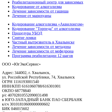
Реабилитационный центр для зависимых
Кодирование от алкоголизма
Лечение зависимости от гашиша
Лечение от марихуаны
Кодирование алкоголизма «Аквилонгом»
Кодирование "Торпеда" от алкоголизма
Процедура УБОД
Снятие ломки
Частный вытрезвитель в Хвалынске
Лечение зависимости от метадона
Лечение зависимости от мефедрона
Программа реабилитации 12 шагов
ООО «ЮгЭкоСервис»
Адрес: 344002, г. Хвалынск,
ул. Российской Республики, 74, Хвалынск
ОГРН 1116193001540
ИНН/КПП 6161060788/616301001
ОКПО 68778840
р/с 40702810552090031498
в ЮГО-ЗАПАДНЫЙ БАНК ПАО СБЕРБАНК
к/сч 30101810600000000602
БИК 046015602